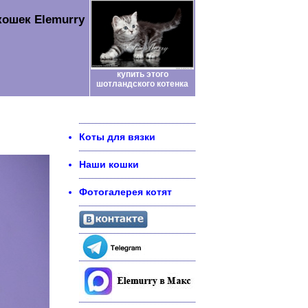
кошек Elemurry
купить этого
шотландского котенка
Коты для вязки
Наши кошки
Фотогалерея котят