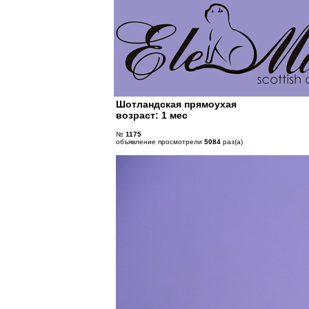
Шотландская прямоухая
возраст: 1 мес
№
1175
объявление просмотрели
5084
раз(а)