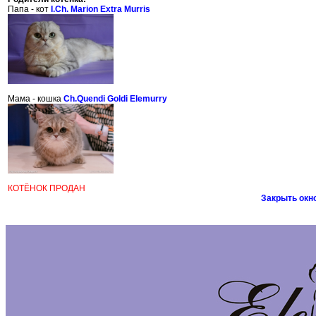
Папа - кот
I.Ch. Marion Extra Murris
Мама - кошка
Ch.Quendi Goldi Elemurry
КОТЁНОК ПРОДАН
Закрыть окн