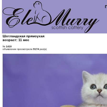
Шотландская прямоухая
возраст: 11 мес
№
1410
объявление просмотрели
9174
раз(а)