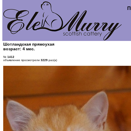
П
Шотландская прямоухая
возраст: 4 мес.
№
1412
объявление просмотрели
3229
раз(а)