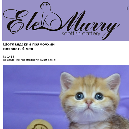
Шотландский прямоухий
возраст: 4 мес
№
1414
объявление просмотрели
4680
раз(а)