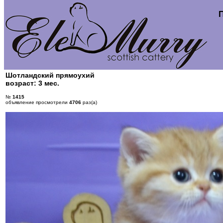
Шотландский прямоухий
возраст: 3 мес.
№
1415
объявление просмотрели
4706
раз(а)