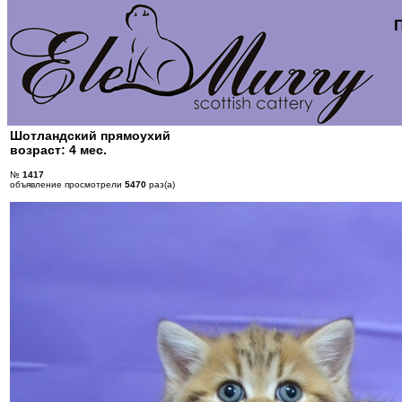
Шотландский прямоухий
возраст: 4 мес.
№
1417
объявление просмотрели
5470
раз(а)