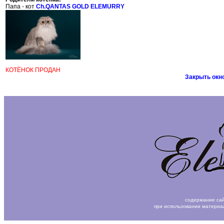
Папа - кот
Ch.QANTAS GOLD ELEMURRY
КОТЁНОК ПРОДАН
Закрыть окн
содержание сай
при использовании материа