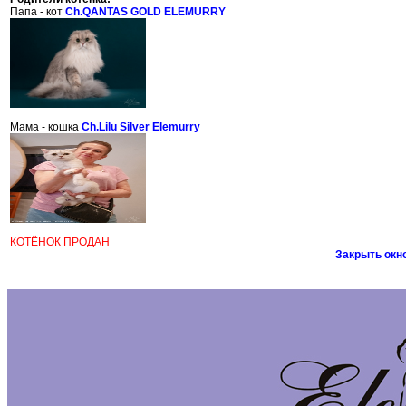
Папа - кот
Ch.QANTAS GOLD ELEMURRY
Мама - кошка
Ch.Lilu Silver Elemurry
КОТЁНОК ПРОДАН
Закрыть окн