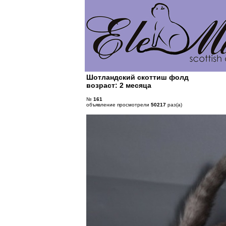
Шотландский скоттиш фолд
возраст: 2 месяца
№
161
объявление просмотрели
50217
раз(а)