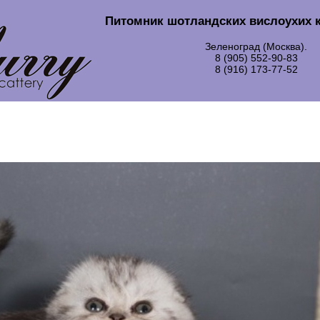
Питомник шотландских вислоухих к
Зеленоград (Москва).
8 (905) 552-90-83
8 (916) 173-77-52