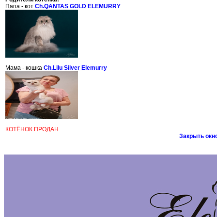
Папа - кот
Ch.QANTAS GOLD ELEMURRY
Мама - кошка
Ch.Lilu Silver Elemurry
КОТЁНОК ПРОДАН
Закрыть окн