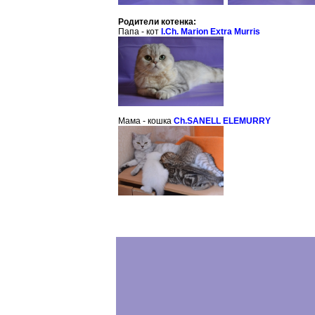
Родители котенка:
Папа - кот
I.Ch. Marion Extra Murris
Мама - кошка
Ch.SANELL ELEMURRY