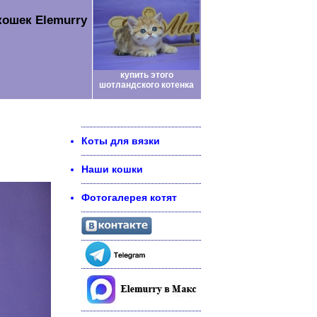
кошек Elemurry
купить этого
шотландского котенка
Коты для вязки
Наши кошки
Фотогалерея котят