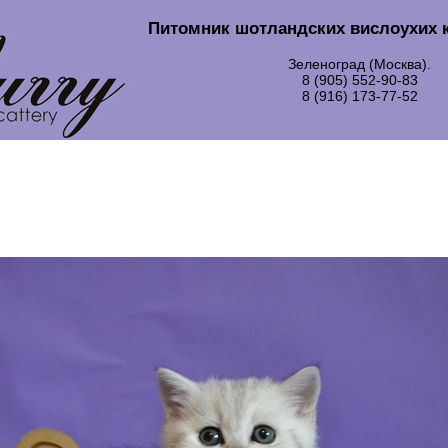
Питомник шотландских вислоухих 
Зеленоград (Москва).
8 (905) 552-90-83
8 (916) 173-77-52