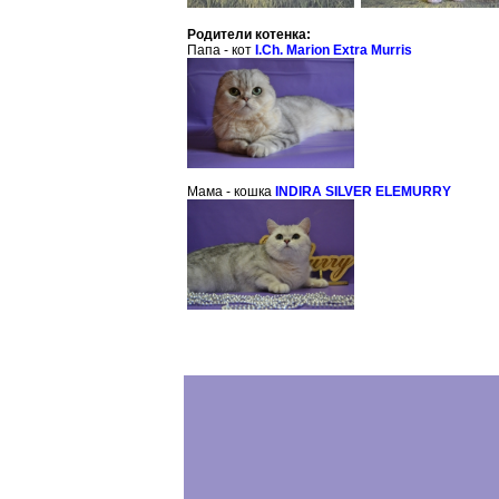
Родители котенка:
Папа - кот
I.Ch. Marion Extra Murris
Мама - кошка
INDIRA SILVER ELEMURRY