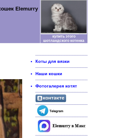
кошек Elemurry
купить этого
шотландского котенка
Коты для вязки
Наши кошки
Фотогалерея котят