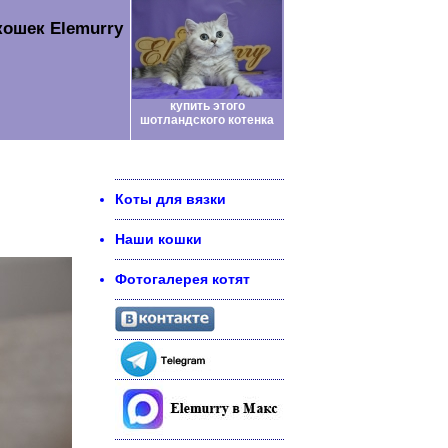
кошек Elemurry
купить этого
шотландского котенка
Коты для вязки
Наши кошки
Фотогалерея котят