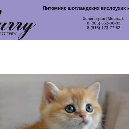
Питомник шотландских вислоухих 
Зеленоград (Москва).
8 (905) 552-90-83
8 (916) 173-77-52