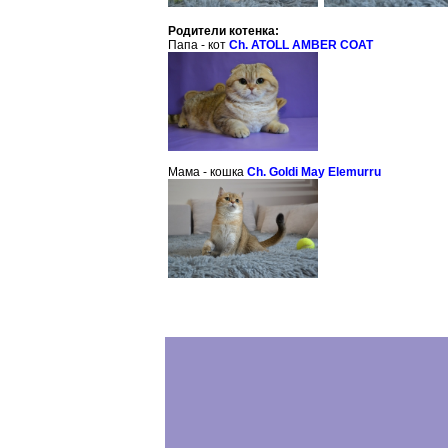
Родители котенка:
Папа - кот
Ch. ATOLL AMBER COAT
Мама - кошка
Ch. Goldi May Elemurru