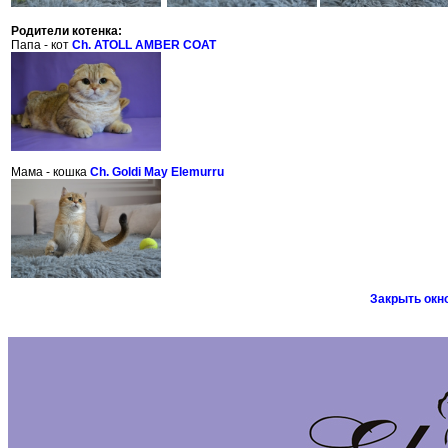
Родители котенка:
Папа - кот
Ch. ATOLL AMBER COAT
Мама - кошка
Ch. Goldi May Elemurru
Закрыть окн