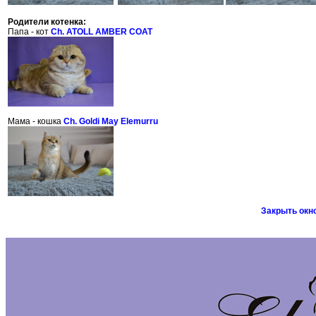
Родители котенка:
Папа - кот
Ch. ATOLL AMBER COAT
Мама - кошка
Ch. Goldi May Elemurru
Закрыть окн