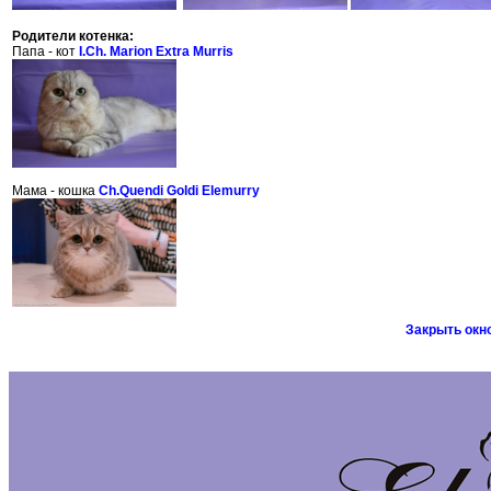
Родители котенка:
Папа - кот
I.Ch. Marion Extra Murris
Мама - кошка
Ch.Quendi Goldi Elemurry
Закрыть окн