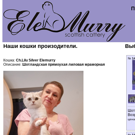
П
Наши кошки произодители.
Выб
№
1
Кошка:
Ch.Lilu Silver Elemurry
Описание:
Шотландская прямоухая лиловая мраморная
Шот
Воз
цена
№
1