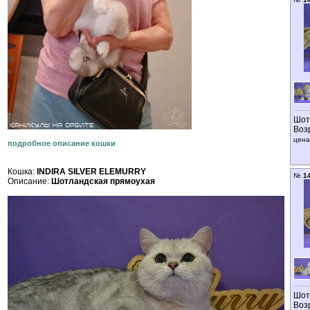
Шот
Воз
цена
подробное описание кошки
Кошка:
INDIRA SILVER ELEMURRY
№
1
Описание:
Шотландская прямоухая
Шот
Воз