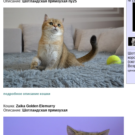
№
1
Описание:
Шотландская прямоухая ny25
Шот
кор
(ск
Воз
цена
подробное описание кошки
Кошка:
Zaika Golden Elemurry
Описание:
Шотландская прямоухая