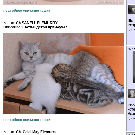
подробное описание кошки
Шот
Кошка:
Ch.SANELL ELEMURRY
Воз
Описание:
Шотландская прямоухая
цена
№
1
Вис
кот
Воз
цена
подробное описание кошки
Кошка:
Ch. Goldi May Elemurru