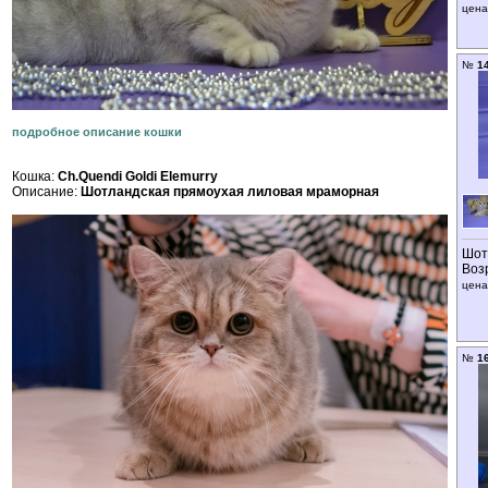
цена
№
1
подробное описание кошки
Кошка:
Ch.Quendi Goldi Elemurry
Описание:
Шотландская прямоухая лиловая мраморная
Шот
Воз
цена
№
1