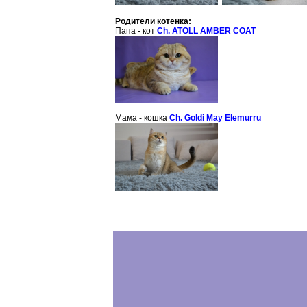
Родители котенка:
Папа - кот
Ch. ATOLL AMBER COAT
Мама - кошка
Ch. Goldi May Elemurru