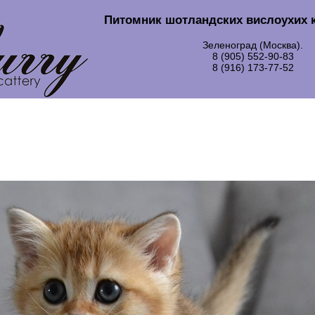
Питомник шотландских вислоухих 
Зеленоград (Москва).
8 (905) 552-90-83
8 (916) 173-77-52