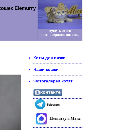
кошек Elemurry
купить этого
шотландского котенка
Коты для вязки
Наши кошки
Фотогалерея котят