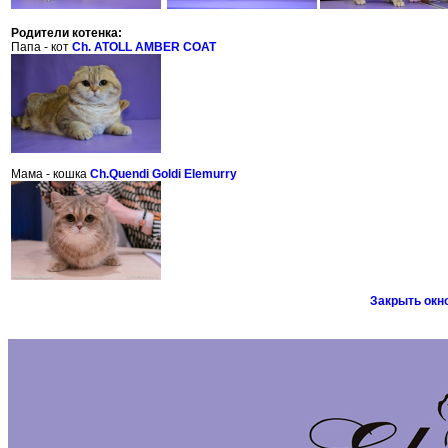
Родители котенка:
Папа - кот
Ch. ATOLL AMBER COAT
Мама - кошка
Ch.Quendi Goldi Elemurry
Закрыть окн