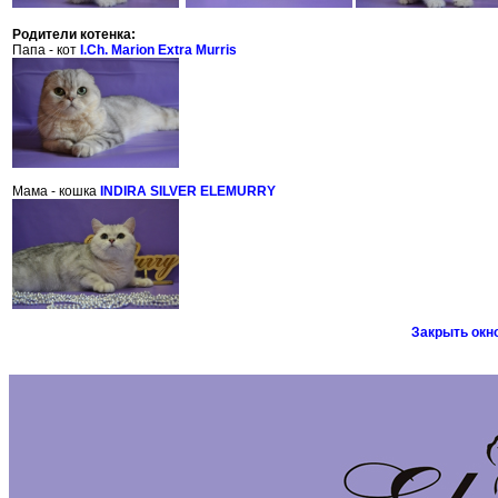
Родители котенка:
Папа - кот
I.Ch. Marion Extra Murris
Мама - кошка
INDIRA SILVER ELEMURRY
Закрыть окн