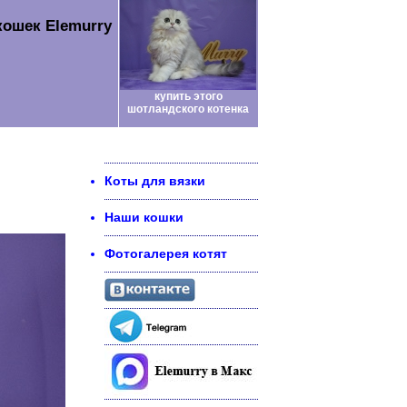
кошек Elemurry
купить этого
шотландского котенка
Коты для вязки
Наши кошки
Фотогалерея котят