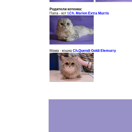
Родители котенка:
Папа - кот
I.Ch. Marion Extra Murris
Мама - кошка
Ch.Quendi Goldi Elemurry