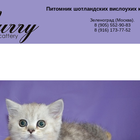
Питомник шотландских вислоухих 
Зеленоград (Москва).
8 (905) 552-90-83
8 (916) 173-77-52