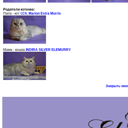
Родители котенка:
Папа - кот
I.Ch. Marion Extra Murris
Мама - кошка
INDIRA SILVER ELEMURRY
Закрыть окн